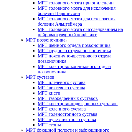
МРТ головного мозга при эпилепсии
МРТ головного мозга для исключения
болезни Паркинсона
МРТ головного мозга для исключения
болезни Альцгеймера
МРТ головного мозга с исследованием на
нейроваскулярный конфликт
МРТ позвоночника
МРТ шейного отдела позвоночника
МРТ грудного отдела позвоночника
МРТ пояснично-крестцового отдела
позвоночника
МРТ крестцово-копчикового отдела
позвоночника
МРТ суставов
МРТ плечевого сустава
МРТ локтевого сустава
МРТ кисти
МРТ тазобедренных суставов
МРТ крестцово-подвздошных суставов
МРТ коленного сустава
МРТ голеностопного сустава
МРТ лучезапястного сустава
МРТ стопы
МРТ брюшной полости и забрюшинного