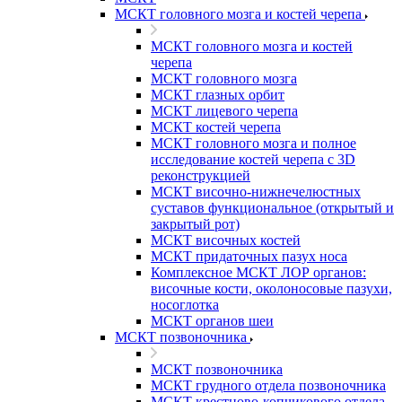
МСКТ головного мозга и костей черепа
МСКТ головного мозга и костей
черепа
МСКТ головного мозга
МСКТ глазных орбит
МСКТ лицевого черепа
МСКТ костей черепа
МСКТ головного мозга и полное
исследование костей черепа с 3D
реконструкцией
МСКТ височно-нижнечелюстных
суставов функциональное (открытый и
закрытый рот)
МСКТ височных костей
МСКТ придаточных пазух носа
Комплексное МСКТ ЛОР органов:
височные кости, околоносовые пазухи,
носоглотка
МСКТ органов шеи
МСКТ позвоночника
МСКТ позвоночника
МСКТ грудного отдела позвоночника
МСКТ крестцово-копчикового отдела