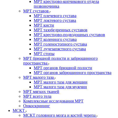
МРТ крестцово-копчикового отдела
позвоночника
МРТ суставов
МРТ плечевого сустава
МРТ локтевого сустава
МРТ кисти
МРТ тазобедренных суставов
МРТ крестцово-подвздошных суставов
МРТ коленного сустава
МРТ голеностопного сустава
МРТ лучезапястного сустава
МРТ стопы
МРТ брюшной полости и забрюшинного
пространства
МРТ органов брюшной полости
МРТ органов забрюшинного пространства
МРТ малого таза
МРТ малого таза для женщин
МРТ малого таза для мужчин
МРТ мягких тканей
МРТ всего тела
Комплексные исследования МРТ
Онкоскрининг
МСКТ
МСКТ головного мозга и костей черепа