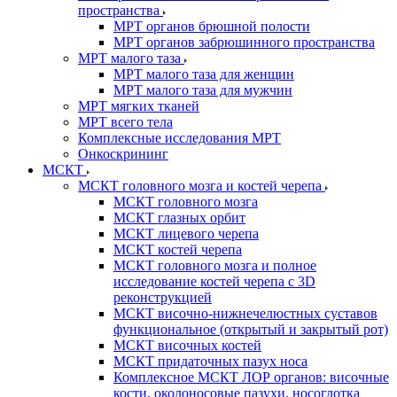
пространства
МРТ органов брюшной полости
МРТ органов забрюшинного пространства
МРТ малого таза
МРТ малого таза для женщин
МРТ малого таза для мужчин
МРТ мягких тканей
МРТ всего тела
Комплексные исследования МРТ
Онкоскрининг
МСКТ
МСКТ головного мозга и костей черепа
МСКТ головного мозга
МСКТ глазных орбит
МСКТ лицевого черепа
МСКТ костей черепа
МСКТ головного мозга и полное
исследование костей черепа с 3D
реконструкцией
МСКТ височно-нижнечелюстных суставов
функциональное (открытый и закрытый рот)
МСКТ височных костей
МСКТ придаточных пазух носа
Комплексное МСКТ ЛОР органов: височные
кости, околоносовые пазухи, носоглотка