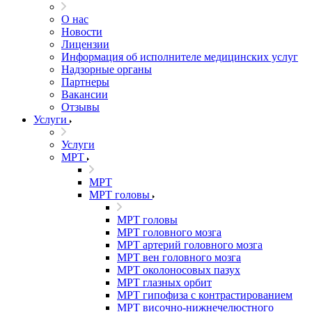
О нас
Новости
Лицензии
Информация об исполнителе медицинских услуг
Надзорные органы
Партнеры
Вакансии
Отзывы
Услуги
Услуги
МРТ
МРТ
МРТ головы
МРТ головы
МРТ головного мозга
МРТ артерий головного мозга
МРТ вен головного мозга
МРТ околоносовых пазух
МРТ глазных орбит
МРТ гипофиза с контрастированием
МРТ височно-нижнечелюстного