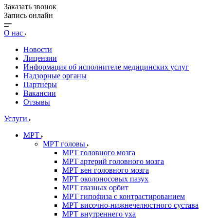
Заказать звонок
Запись онлайн
О нас
Новости
Лицензии
Информация об исполнителе медицинских услуг
Надзорные органы
Партнеры
Вакансии
Отзывы
Услуги
МРТ
МРТ головы
МРТ головного мозга
МРТ артерий головного мозга
МРТ вен головного мозга
МРТ околоносовых пазух
МРТ глазных орбит
МРТ гипофиза с контрастированием
МРТ височно-нижнечелюстного сустава
МРТ внутреннего уха