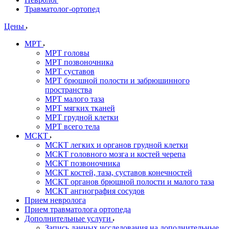
Травматолог-ортопед
Цены
МРТ
МРТ головы
МРТ позвоночника
МРТ суставов
МРТ брюшной полости и забрюшинного
пространства
МРТ малого таза
МРТ мягких тканей
МРТ грудной клетки
МРТ всего тела
МСКТ
МСКТ легких и органов грудной клетки
МСКТ головного мозга и костей черепа
МСКТ позвоночника
МСКТ костей, таза, суставов конечностей
МСКТ органов брюшной полости и малого таза
МСКТ ангиография сосудов
Прием невролога
Прием травматолога ортопеда
Дополнительные услуги
Запись данных исследования на дополнительные