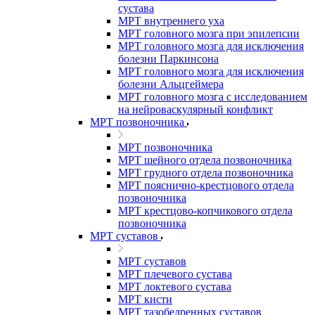
сустава
МРТ внутреннего уха
МРТ головного мозга при эпилепсии
МРТ головного мозга для исключения
болезни Паркинсона
МРТ головного мозга для исключения
болезни Альцгеймера
МРТ головного мозга с исследованием
на нейроваскулярный конфликт
МРТ позвоночника
МРТ позвоночника
МРТ шейного отдела позвоночника
МРТ грудного отдела позвоночника
МРТ пояснично-крестцового отдела
позвоночника
МРТ крестцово-копчикового отдела
позвоночника
МРТ суставов
МРТ суставов
МРТ плечевого сустава
МРТ локтевого сустава
МРТ кисти
МРТ тазобедренных суставов