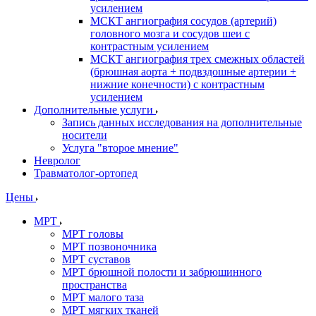
усилением
МСКТ ангиография сосудов (артерий)
головного мозга и сосудов шеи с
контрастным усилением
МСКТ ангиография трех смежных областей
(брюшная аорта + подвздошные артерии +
нижние конечности) с контрастным
усилением
Дополнительные услуги
Запись данных исследования на дополнительные
носители
Услуга "второе мнение"
Невролог
Травматолог-ортопед
Цены
МРТ
МРТ головы
МРТ позвоночника
МРТ суставов
МРТ брюшной полости и забрюшинного
пространства
МРТ малого таза
МРТ мягких тканей