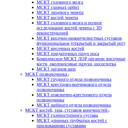
МСКТ головного мозга
МСКТ глазных орбит
МСКТ лицевого черепа
МСКТ костей черепа
МСКТ головного мозга и полное
исследование костей черепа с 3D
реконструкцией
МСКТ височно-нижнечелюстных суставов
функциональное (открытый и закрытый рот)
МСКТ височных костей
МСКТ придаточных пазух носа
Комплексное МСКТ ЛОР органов: височные
кости, околоносовые пазухи, носоглотка
МСКТ органов шеи
МСКТ позвоночника
МСКТ грудного отдела позвоночника
МСКТ крестцово-копчикового отдела
позвоночника
МСКТ пояснично-крестцового отдела
позвоночника
МСКТ шейного отдела позвоночника
МСКТ костей, таза, суставов конечностей
МСКТ голеностопного сустава
МСКТ длинных трубчатых костей с
прилежащими суставами