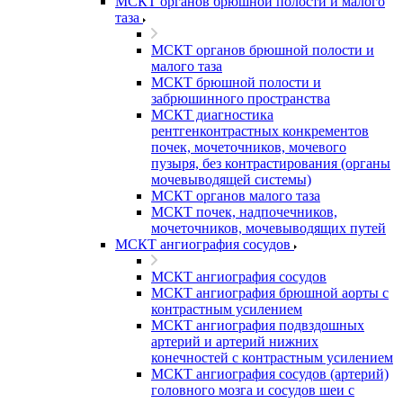
МСКТ органов брюшной полости и малого
таза
МСКТ органов брюшной полости и
малого таза
МСКТ брюшной полости и
забрюшинного пространства
МСКТ диагностика
рентгенконтрастных конкрементов
почек, мочеточников, мочевого
пузыря, без контрастирования (органы
мочевыводящей системы)
МСКТ органов малого таза
МСКТ почек, надпочечников,
мочеточников, мочевыводящих путей
МСКТ ангиография сосудов
МСКТ ангиография сосудов
МСКТ ангиография брюшной аорты с
контрастным усилением
МСКТ ангиография подвздошных
артерий и артерий нижних
конечностей с контрастным усилением
МСКТ ангиография сосудов (артерий)
головного мозга и сосудов шеи с