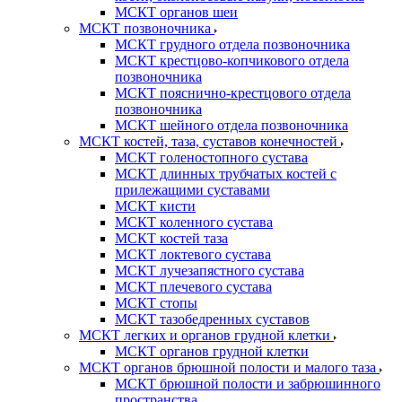
МСКТ органов шеи
МСКТ позвоночника
МСКТ грудного отдела позвоночника
МСКТ крестцово-копчикового отдела
позвоночника
МСКТ пояснично-крестцового отдела
позвоночника
МСКТ шейного отдела позвоночника
МСКТ костей, таза, суставов конечностей
МСКТ голеностопного сустава
МСКТ длинных трубчатых костей с
прилежащими суставами
МСКТ кисти
МСКТ коленного сустава
МСКТ костей таза
МСКТ локтевого сустава
МСКТ лучезапястного сустава
МСКТ плечевого сустава
МСКТ стопы
МСКТ тазобедренных суставов
МСКТ легких и органов грудной клетки
МСКТ органов грудной клетки
МСКТ органов брюшной полости и малого таза
МСКТ брюшной полости и забрюшинного
пространства