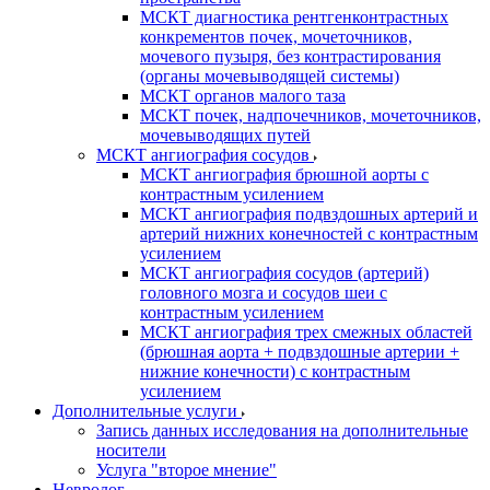
МСКТ диагностика рентгенконтрастных
конкрементов почек, мочеточников,
мочевого пузыря, без контрастирования
(органы мочевыводящей системы)
МСКТ органов малого таза
МСКТ почек, надпочечников, мочеточников,
мочевыводящих путей
МСКТ ангиография сосудов
МСКТ ангиография брюшной аорты с
контрастным усилением
МСКТ ангиография подвздошных артерий и
артерий нижних конечностей с контрастным
усилением
МСКТ ангиография сосудов (артерий)
головного мозга и сосудов шеи с
контрастным усилением
МСКТ ангиография трех смежных областей
(брюшная аорта + подвздошные артерии +
нижние конечности) с контрастным
усилением
Дополнительные услуги
Запись данных исследования на дополнительные
носители
Услуга "второе мнение"
Невролог