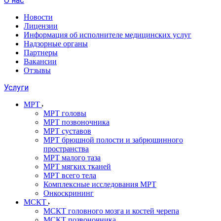
О нас
Новости
Лицензии
Информация об исполнителе медицинских услуг
Надзорные органы
Партнеры
Вакансии
Отзывы
Услуги
МРТ
МРТ головы
МРТ позвоночника
МРТ суставов
МРТ брюшной полости и забрюшинного
пространства
МРТ малого таза
МРТ мягких тканей
МРТ всего тела
Комплексные исследования МРТ
Онкоскрининг
МСКТ
МСКТ головного мозга и костей черепа
МСКТ позвоночника