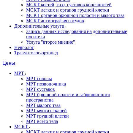
МСКТ костей, таза, суставов конечностей
МСКТ легких и органов грудной клетки
МСКТ органов брюшной полости и малого таза
МСКТ ангиография сосудов
Дополнительные услуги
Запись данных исследования на дополнительные
носители
Услуга "второе мнение"
Невролог
Травматолог-ортопед
Цены
МРТ
МРТ головы
МРТ позвоночника
МРТ суставов
МРТ брюшной полости и забрюшинного
пространства
МРТ малого таза
МРТ мягких тканей
МРТ грудной клетки
МРТ всего тела
МСКТ
МСКТ легких и органов грудной клетки