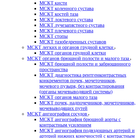
МСКТ кисти
МСКТ коленного сустава
МСКТ костей таза
МСКТ локтевого сустава
МСКТ лучезапястного сустава
МСКТ плечевого сустава
МСКТ стопы
МСКТ тазобедренных суставов
МСКТ легких и органов грудной клетки
МСКТ органов грудной клетки
МСКТ органов брюшной полости и малого таза
МСКТ брюшной полости и забрюшинного
пространства
МСКТ диагностика рентгенконтрастных
конкрементов почек, мочеточников,
мочевого пузыря, без контрастирования
(органы мочевыводящей системы)
МСКТ органов малого таза
МСКТ почек, надпочечников, мочеточников,
мочевыводящих путей
МСКТ ангиография сосудов
МСКТ ангиография брюшной аорты с
контрастным усилением
МСКТ ангиография подвздошных артерий и
артерий нижних конечностей с контрастным