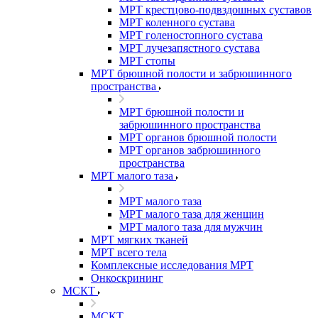
МРТ крестцово-подвздошных суставов
МРТ коленного сустава
МРТ голеностопного сустава
МРТ лучезапястного сустава
МРТ стопы
МРТ брюшной полости и забрюшинного
пространства
МРТ брюшной полости и
забрюшинного пространства
МРТ органов брюшной полости
МРТ органов забрюшинного
пространства
МРТ малого таза
МРТ малого таза
МРТ малого таза для женщин
МРТ малого таза для мужчин
МРТ мягких тканей
МРТ всего тела
Комплексные исследования МРТ
Онкоскрининг
МСКТ
МСКТ