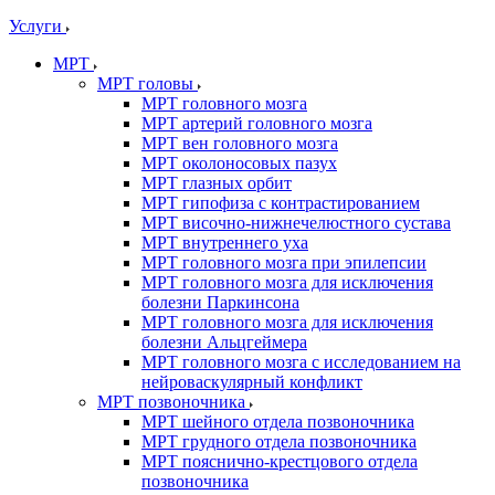
Услуги
МРТ
МРТ головы
МРТ головного мозга
МРТ артерий головного мозга
МРТ вен головного мозга
МРТ околоносовых пазух
МРТ глазных орбит
МРТ гипофиза с контрастированием
МРТ височно-нижнечелюстного сустава
МРТ внутреннего уха
МРТ головного мозга при эпилепсии
МРТ головного мозга для исключения
болезни Паркинсона
МРТ головного мозга для исключения
болезни Альцгеймера
МРТ головного мозга с исследованием на
нейроваскулярный конфликт
МРТ позвоночника
МРТ шейного отдела позвоночника
МРТ грудного отдела позвоночника
МРТ пояснично-крестцового отдела
позвоночника