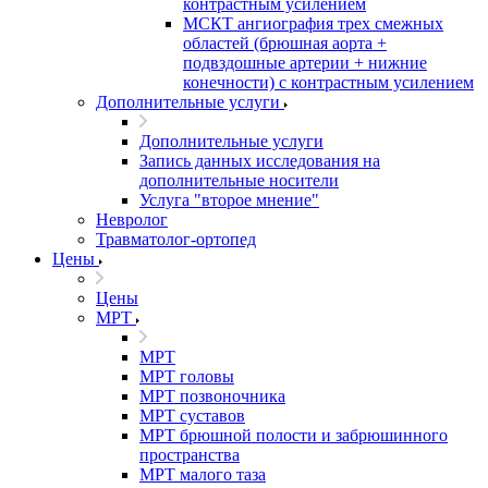
контрастным усилением
МСКТ ангиография трех смежных
областей (брюшная аорта +
подвздошные артерии + нижние
конечности) с контрастным усилением
Дополнительные услуги
Дополнительные услуги
Запись данных исследования на
дополнительные носители
Услуга "второе мнение"
Невролог
Травматолог-ортопед
Цены
Цены
МРТ
МРТ
МРТ головы
МРТ позвоночника
МРТ суставов
МРТ брюшной полости и забрюшинного
пространства
МРТ малого таза