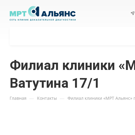
Филиал клиники «МР
Ватутина 17/1
—
—
Главная
Контакты
Филиал клиники «МРТ Альянс» г.