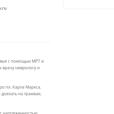
k.ru
овья с помощью МРТ и
к врачу неврологу и
ро пл. Карла Маркса.
доехать на трамвае,
 с напряженностью